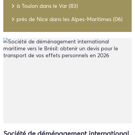
navigate_next
à Toulon dans le Var (83)
navigate_next
près de Nice dans les Alpes-Maritimes (06)
Société de déménagement international