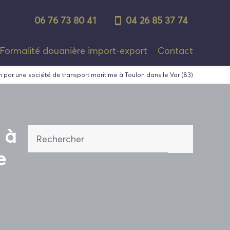
06 76 73 80 41
04 26 85 37 74
Formalité douanière import-export
Contact
ar une société de transport maritime à Toulon dans le Var (83)
 à
Rechercher
e