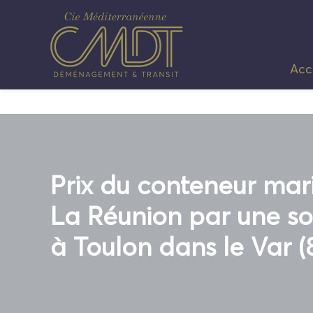
Acc
Prix du conteneur ma
La Réunion par une so
à Toulon dans le Var (