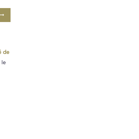
é de
 le