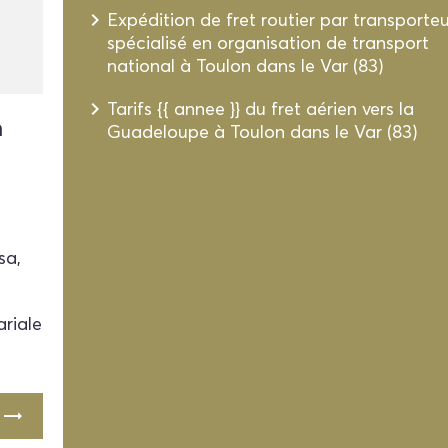
navigate_next
Expédition de fret routier par transporteu
spécialisé en organisation de transport
national à Toulon dans le Var (83)
navigate_next
Tarifs {{ annee }} du fret aérien vers la
n
Guadeloupe à Toulon dans le Var (83)
sa,
ariale