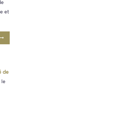
de
e et
é de
 le