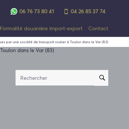
06 76 73 80 41
04 26 85 37 74
Formalité douanière import-export
Contact
es par une société de transport routier à Toulon dans le Var (83)
Rechercher