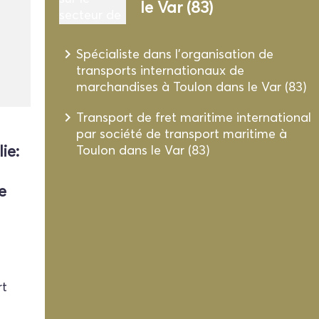
le Var (83)
navigate_next
Spécialiste dans l'organisation de
transports internationaux de
marchandises à Toulon dans le Var (83)
navigate_next
Transport de fret maritime international
par société de transport maritime à
ie:
Toulon dans le Var (83)
e
e
rt