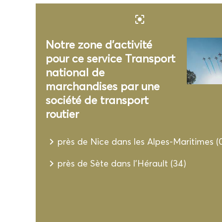
center_focus_strong
Notre zone d'activité
pour ce service Transport
national de
marchandises par une
société de transport
routier
navigate_next
près de Nice dans les Alpes-Maritimes (
navigate_next
près de Sète dans l'Hérault (34)