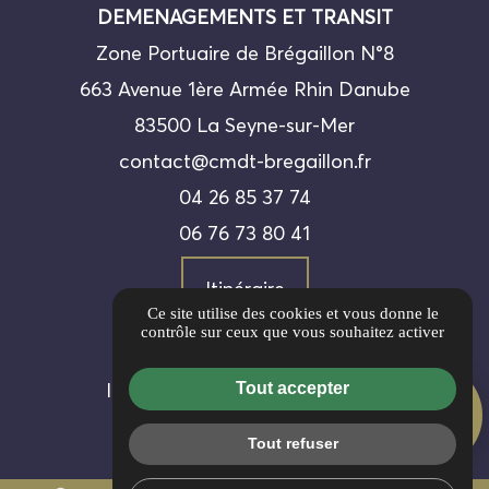
DEMENAGEMENTS ET TRANSIT
Zone Portuaire de Brégaillon N°8
663 Avenue 1ère Armée Rhin Danube
83500 La Seyne-sur-Mer
contact@cmdt-bregaillon.fr
04 26 85 37 74
06 76 73 80 41
Itinéraire
Ce site utilise des cookies et vous donne le
contrôle sur ceux que vous souhaitez activer
Guide local
Informations complémentaires
Tout accepter
AVIS CLIENTS
Mentions légales
5/5
Tout refuser
Politique de confidentialité