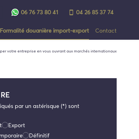
06 76 73 80 41
04 26 85 37 74
Formalité douanière import-export
Contact
r votre entreprise en vous ouvrant aux marchés internationaux
IRE
qués par un astérisque (*) sont
t
Export
mporaire
Définitif