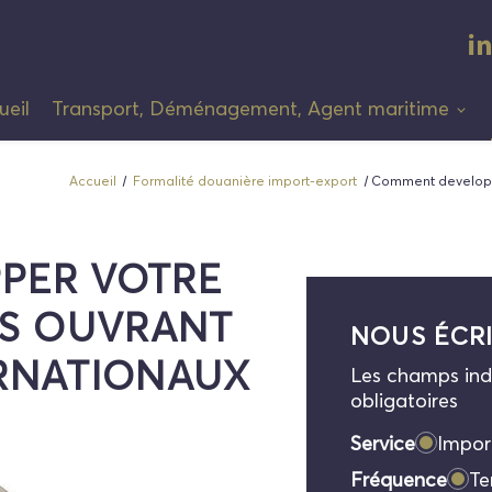
ueil
Transport, Déménagement, Agent maritime
Accueil
Formalité douanière import-export
Comment developpe
PER VOTRE
US OUVRANT
NOUS ÉCR
RNATIONAUX
Les champs indi
obligatoires
Service
Impor
Fréquence
Te