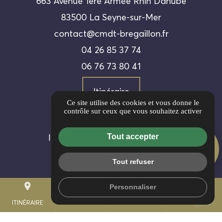
663 Avenue 1ère Armée Rhin Danube
83500 La Seyne-sur-Mer
contact@cmdt-bregaillon.fr
04 26 85 37 74
06 76 73 80 41
Itinéraire
Ce site utilise des cookies et vous donne le
contrôle sur ceux que vous souhaitez activer
Guide local
Informations complémentaires
Tout accepter
AVIS CLIENTS
Mentions légales
5/5
Tout refuser
Politique de confidentialité
place
Gestion des cookies
mail
call
Personnaliser
PORTABLE
ITINÉRAIRE
CONTACT
04 26 85 37 74