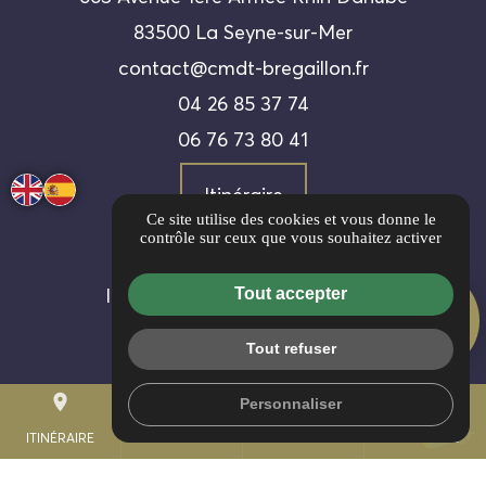
83500 La Seyne-sur-Mer
contact@cmdt-bregaillon.fr
04 26 85 37 74
06 76 73 80 41
Itinéraire
Ce site utilise des cookies et vous donne le
contrôle sur ceux que vous souhaitez activer
Guide local
Informations complémentaires
Tout accepter
AVIS CLIENTS
Mentions légales
5/5
Tout refuser
Politique de confidentialité
place
Gestion des cookies
mail
call
Personnaliser
PORTABLE
ITINÉRAIRE
CONTACT
04 26 85 37 74